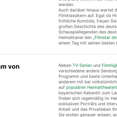
werden.
Auch darüber hinaus wartet 
Filmklassikern auf. Egal ob H
fröhliche Komödie, freuen Sie
großen Geschichte des deutsc
Schauspiellegenden des deut
Heimatkanal den
„Filmstar d
einem Tag mit seinen besten 
mm von
Neben
TV-Serien
und
Filmhig
verschiedene andere Sendung
Programm und beste Unterhalt
anderem mit bei volkstümlich
auf
populären Heimattheater
bayerischen Kabarett zum La
finden sich regelmäßig im He
exklusiven Porträts und Inte
Arbeit und das Privatleben Ih
Sie wollen genauer wissen, w