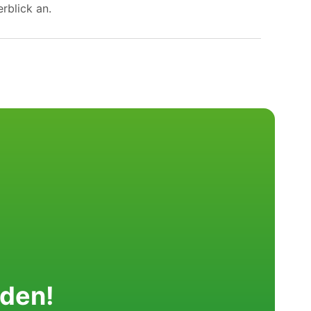
rblick an.
nden!