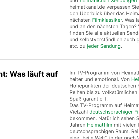
und
heimatlichen Sendungen
heimatkanal.de verpassen Sie
den Überblick über das Hei
nächsten
Filmklassiker
. Was l
und an den nächsten Tagen? 
finden Sie alle aktuellen Sen
und selbstverständlich auch g
etc. zu
jeder Sendung
.
: Was läuft auf
Im TV-Programm von Heimatka
heiter und emotional. Von
Hei
Höhepunkten der deutschen F
Reihen bis zu volkstümlichen
Spaß garantiert.
Das TV-Programm auf Heimatk
Vielzahl
deutschsprachiger F
bekommen. Natürlich sehen Si
Jahren
Heimatfilm
mit vielen
deutschsprachigen Raum. Reis
eine „heile Welt“, in der noc