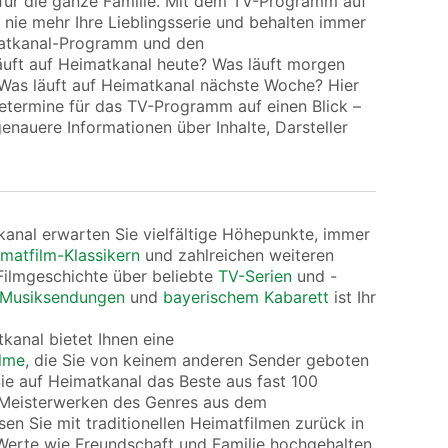
für die ganze Familie. Mit dem TV-Programm auf
 nie mehr Ihre Lieblingsserie und behalten immer
matkanal-Programm und den
äuft auf Heimatkanal heute? Was läuft morgen
Was läuft auf Heimatkanal nächste Woche? Hier
determine für das TV-Programm auf einen Blick –
enauere Informationen über Inhalte, Darsteller
nal erwarten Sie vielfältige Höhepunkte, immer
matfilm-Klassikern
und zahlreichen weiteren
ilmgeschichte über beliebte
TV-Serien
und -
Musiksendungen
und
bayerischem Kabarett
ist Ihr
anal bietet Ihnen eine
ilme
, die Sie von keinem anderen Sender geboten
e auf Heimatkanal das Beste aus fast 100
 Meisterwerken des Genres aus dem
en Sie mit traditionellen Heimatfilmen zurück in
h Werte wie Freundschaft und Familie hochgehalten