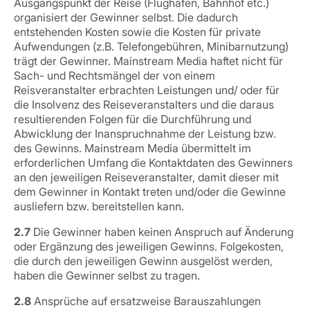
Ausgangspunkt der Reise (Flughafen, Bahnhof etc.)
organisiert der Gewinner selbst. Die dadurch
entstehenden Kosten sowie die Kosten für private
Aufwendungen (z.B. Telefongebühren, Minibarnutzung)
trägt der Gewinner. Mainstream Media haftet nicht für
Sach- und Rechtsmängel der von einem
Reisveranstalter erbrachten Leistungen und/ oder für
die Insolvenz des Reiseveranstalters und die daraus
resultierenden Folgen für die Durchführung und
Abwicklung der Inanspruchnahme der Leistung bzw.
des Gewinns. Mainstream Media übermittelt im
erforderlichen Umfang die Kontaktdaten des Gewinners
an den jeweiligen Reiseveranstalter, damit dieser mit
dem Gewinner in Kontakt treten und/oder die Gewinne
ausliefern bzw. bereitstellen kann.
2.7
Die Gewinner haben keinen Anspruch auf Änderung
oder Ergänzung des jeweiligen Gewinns. Folgekosten,
die durch den jeweiligen Gewinn ausgelöst werden,
haben die Gewinner selbst zu tragen.
2.8
Ansprüche auf ersatzweise Barauszahlungen