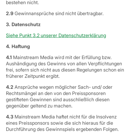
bestehen nicht.
2.9
Gewinnansprüche sind nicht übertragbar.
3. Datenschutz
Siehe Punkt 3.2 unserer Datenschutzerklärung
4. Haftung
4.1
Mainstream Media wird mit der Erfüllung bzw.
Aushändigung des Gewinns von allen Verpflichtungen
frei, sofern sich nicht aus diesen Regelungen schon ein
früherer Zeitpunkt ergibt.
4.2
Ansprüche wegen möglicher Sach- und/ oder
Rechtsmängel an den von den Preissponsoren
gestifteten Gewinnen sind ausschließlich diesen
gegenüber geltend zu machen.
4.3
Mainstream Media haftet nicht für die Insolvenz
eines Preissponsors sowie die sich hieraus für die
Durchführung des Gewinnspiels ergebenden Folgen.