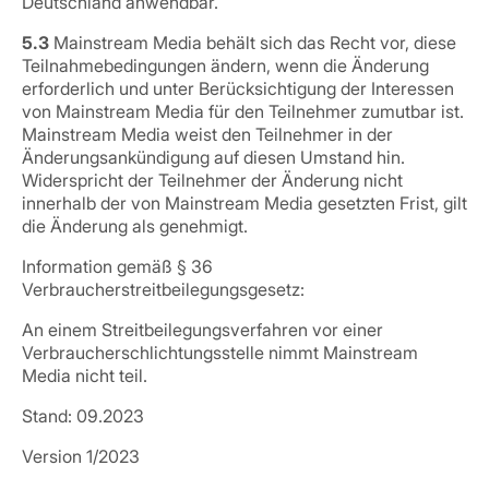
Deutschland anwendbar.
5.3
Mainstream Media behält sich das Recht vor, diese
Teilnahmebedingungen ändern, wenn die Änderung
erforderlich und unter Berücksichtigung der Interessen
von Mainstream Media für den Teilnehmer zumutbar ist.
Mainstream Media weist den Teilnehmer in der
Änderungsankündigung auf diesen Umstand hin.
Widerspricht der Teilnehmer der Änderung nicht
innerhalb der von Mainstream Media gesetzten Frist, gilt
die Änderung als genehmigt.
Information gemäß § 36
Verbraucherstreitbeilegungsgesetz:
An einem Streitbeilegungsverfahren vor einer
Verbraucherschlichtungsstelle nimmt Mainstream
Media nicht teil.
Stand: 09.2023
Version 1/2023