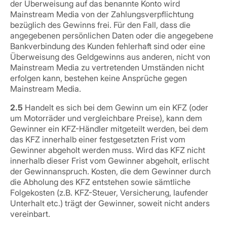
der Überweisung auf das benannte Konto wird
Mainstream Media von der Zahlungsverpflichtung
bezüglich des Gewinns frei. Für den Fall, dass die
angegebenen persönlichen Daten oder die angegebene
Bankverbindung des Kunden fehlerhaft sind oder eine
Überweisung des Geldgewinns aus anderen, nicht von
Mainstream Media zu vertretenden Umständen nicht
erfolgen kann, bestehen keine Ansprüche gegen
Mainstream Media.
2.5
Handelt es sich bei dem Gewinn um ein KFZ (oder
um Motorräder und vergleichbare Preise), kann dem
Gewinner ein KFZ-Händler mitgeteilt werden, bei dem
das KFZ innerhalb einer festgesetzten Frist vom
Gewinner abgeholt werden muss. Wird das KFZ nicht
innerhalb dieser Frist vom Gewinner abgeholt, erlischt
der Gewinnanspruch. Kosten, die dem Gewinner durch
die Abholung des KFZ entstehen sowie sämtliche
Folgekosten (z.B. KFZ-Steuer, Versicherung, laufender
Unterhalt etc.) trägt der Gewinner, soweit nicht anders
vereinbart.