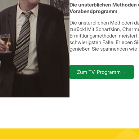
Die unsterblichen Methoden 
Vorabendprogramm
Die unsterblichen Methoden d
zurück! Mit Scharfsinn, Char
Ermittlungsmethoden meistert 
schwierigsten Fälle. Erleben S
genießen Sie spannenden wie u
Zum TV-Programm