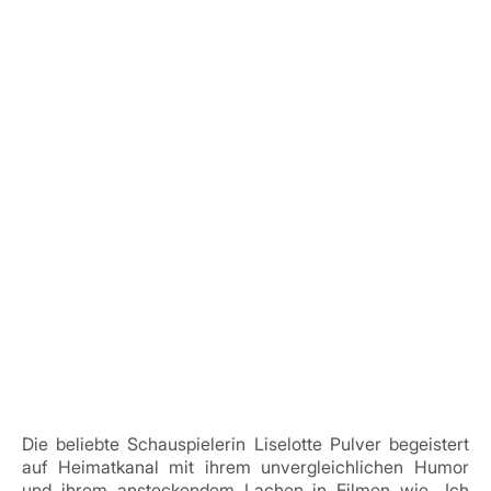
Die beliebte Schauspielerin Liselotte Pulver begeistert
auf Heimatkanal mit ihrem unvergleichlichen Humor
und ihrem ansteckendem Lachen in Filmen wie „Ich