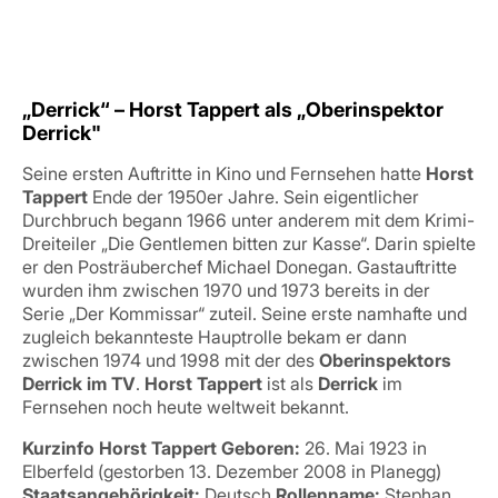
„Derrick“ – Horst Tappert als „Oberinspektor
Derrick"
Seine ersten Auftritte in Kino und Fernsehen hatte
Horst
Tappert
Ende der 1950er Jahre. Sein eigentlicher
Durchbruch begann 1966 unter anderem mit dem Krimi-
Dreiteiler „Die Gentlemen bitten zur Kasse“. Darin spielte
er den Posträuberchef Michael Donegan. Gastauftritte
wurden ihm zwischen 1970 und 1973 bereits in der
Serie „Der Kommissar“ zuteil. Seine erste namhafte und
zugleich bekannteste Hauptrolle bekam er dann
zwischen 1974 und 1998 mit der des
Oberinspektors
Derrick im TV
.
Horst Tappert
ist als
Derrick
im
Fernsehen noch heute weltweit bekannt.
Kurzinfo Horst Tappert
Geboren:
26. Mai 1923 in
Elberfeld (gestorben 13. Dezember 2008 in Planegg)
Staatsangehörigkeit:
Deutsch
Rollenname:
Stephan