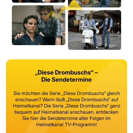
„Diese Drombuschs“ –
Die Sendetermine
Sie möchten die Serie „Diese Drombuschs“ gleich
anschauen?
Wann läuft „Diese Drombuschs“ auf
Heimatkanal?
Die Serie „Diese Drombuschs“ ganz
bequem auf Heimatkanal anschauen,
entdecken
Sie hier die Sendetermine aller Folgen im
Heimatkanal TV-Programm!