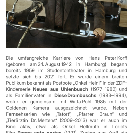
Die umfangreiche Karriere von Hans Peter Korff
(geboren am 24. August 1942 in Hamburg) begann
bereits 1959 im Studententheater in Hamburg und
setzte sich bis 2021 fort.
Er wurde einem breiten
Publikum bekannt als Postbote „Onkel Heini“ in der ZDF-
Kinderserie
Neues aus Uhlenbusch
(1977–1982) und
als Familienvater in
Diese Drombuschs
(1983–1994),
wofür er gemeinsam mit Witta Pohl 1985 mit der
Goldenen Kamera ausgezeichnet wurde
.
Neben
Fernsehserien wie „Tatort“, „Pfarrer Braun“ und
„Tierärztin Dr. Mertens“ (2009–2013) war er auch im
Kino aktiv, etwa als Onkel Hellmuth in Loriots
Film
Pappa ante portas
(1991)
.
Zudem war Korff ein