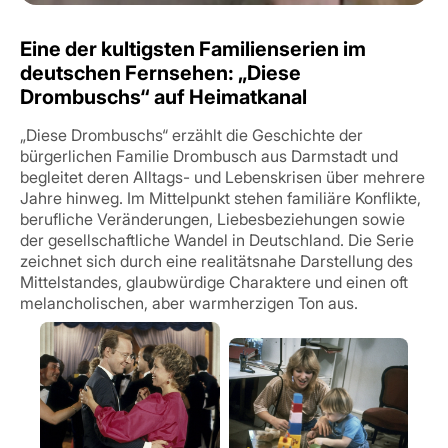
Eine der kultigsten Familienserien im
deutschen Fernsehen: „Diese
Drombuschs“ auf Heimatkanal
„Diese Drombuschs“ erzählt die Geschichte der
bürgerlichen Familie Drombusch aus Darmstadt und
begleitet deren Alltags- und Lebenskrisen über mehrere
Jahre hinweg. Im Mittelpunkt stehen familiäre Konflikte,
berufliche Veränderungen, Liebesbeziehungen sowie
der gesellschaftliche Wandel in Deutschland. Die Serie
zeichnet sich durch eine realitätsnahe Darstellung des
Sie sehen gerade einen Platzhalterinhalt
Mittelstandes, glaubwürdige Charaktere und einen oft
von
Vimeo
. Um auf den eigentlichen Inhalt
zuzugreifen, klicken Sie auf die
melancholischen, aber warmherzigen Ton aus.
Schaltfläche unten. Bitte beachten Sie,
dass dabei Daten an Drittanbieter
weitergegeben werden.
Mehr Informationen
Inhalt entsperren