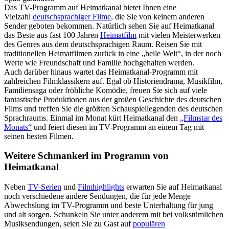
Das TV-Programm auf Heimatkanal bietet Ihnen eine
Vielzahl
deutschsprachiger Filme
, die Sie von keinem anderen
Sender geboten bekommen. Natürlich sehen Sie auf Heimatkanal
das Beste aus fast 100 Jahren
Heimatfilm
mit vielen Meisterwerken
des Genres aus dem deutschsprachigen Raum. Reisen Sie mit
traditionellen Heimatfilmen zurück in eine „heile Welt“, in der noch
Werte wie Freundschaft und Familie hochgehalten werden.
Auch darüber hinaus wartet das Heimatkanal-Programm mit
zahlreichen Filmklassikern auf. Egal ob Historiendrama, Musikfilm,
Familiensaga oder fröhliche Komödie, freuen Sie sich auf viele
fantastische Produktionen aus der großen Geschichte des deutschen
Films und treffen Sie die größten Schauspiellegenden des deutschen
Sprachraums. Einmal im Monat kürt Heimatkanal den
„Filmstar des
Monats“
und feiert diesen im TV-Programm an einem Tag mit
seinen besten Filmen.
Weitere Schmankerl im Programm von
Heimatkanal
Neben
TV-Serien
und
Filmhighlights
erwarten Sie auf Heimatkanal
noch verschiedene andere Sendungen, die für jede Menge
Abwechslung im TV-Programm und beste Unterhaltung für jung
und alt sorgen. Schunkeln Sie unter anderem mit bei volkstümlichen
Musiksendungen, seien Sie zu Gast auf
populären