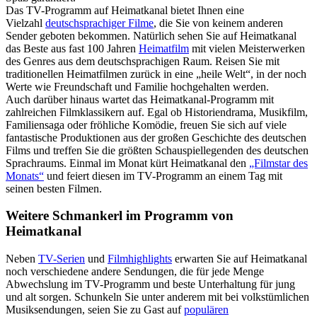
Das TV-Programm auf Heimatkanal bietet Ihnen eine
Vielzahl
deutschsprachiger Filme
, die Sie von keinem anderen
Sender geboten bekommen. Natürlich sehen Sie auf Heimatkanal
das Beste aus fast 100 Jahren
Heimatfilm
mit vielen Meisterwerken
des Genres aus dem deutschsprachigen Raum. Reisen Sie mit
traditionellen Heimatfilmen zurück in eine „heile Welt“, in der noch
Werte wie Freundschaft und Familie hochgehalten werden.
Auch darüber hinaus wartet das Heimatkanal-Programm mit
zahlreichen Filmklassikern auf. Egal ob Historiendrama, Musikfilm,
Familiensaga oder fröhliche Komödie, freuen Sie sich auf viele
fantastische Produktionen aus der großen Geschichte des deutschen
Films und treffen Sie die größten Schauspiellegenden des deutschen
Sprachraums. Einmal im Monat kürt Heimatkanal den
„Filmstar des
Monats“
und feiert diesen im TV-Programm an einem Tag mit
seinen besten Filmen.
Weitere Schmankerl im Programm von
Heimatkanal
Neben
TV-Serien
und
Filmhighlights
erwarten Sie auf Heimatkanal
noch verschiedene andere Sendungen, die für jede Menge
Abwechslung im TV-Programm und beste Unterhaltung für jung
und alt sorgen. Schunkeln Sie unter anderem mit bei volkstümlichen
Musiksendungen, seien Sie zu Gast auf
populären