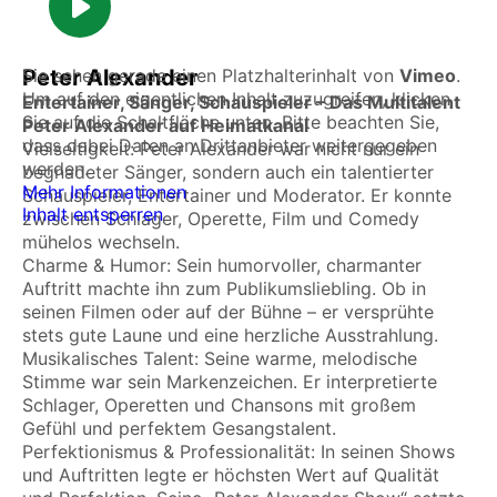
Sie sehen gerade einen Platzhalterinhalt von
Peter Alexander
Vimeo
.
Um auf den eigentlichen Inhalt zuzugreifen, klicken
Entertainer, Sänger, Schauspieler – Das Multitalent
Sie auf die Schaltfläche unten. Bitte beachten Sie,
Peter Alexander auf Heimatkanal
dass dabei Daten an Drittanbieter weitergegeben
Vielseitigkeit: Peter Alexander war nicht nur ein
werden.
begnadeter Sänger, sondern auch ein talentierter
Mehr Informationen
Schauspieler, Entertainer und Moderator. Er konnte
Inhalt entsperren
zwischen Schlager, Operette, Film und Comedy
mühelos wechseln.
Charme & Humor: Sein humorvoller, charmanter
Auftritt machte ihn zum Publikumsliebling. Ob in
seinen Filmen oder auf der Bühne – er versprühte
stets gute Laune und eine herzliche Ausstrahlung.
Musikalisches Talent: Seine warme, melodische
Stimme war sein Markenzeichen. Er interpretierte
Schlager, Operetten und Chansons mit großem
Gefühl und perfektem Gesangstalent.
Perfektionismus & Professionalität: In seinen Shows
und Auftritten legte er höchsten Wert auf Qualität