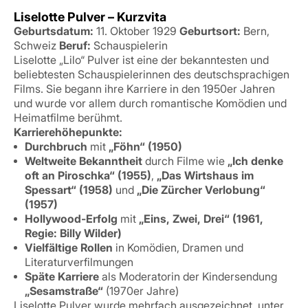
Liselotte Pulver – Kurzvita
Geburtsdatum:
11. Oktober 1929
Geburtsort:
Bern,
Schweiz
Beruf:
Schauspielerin
Liselotte „Lilo“ Pulver ist eine der bekanntesten und
beliebtesten Schauspielerinnen des deutschsprachigen
Films. Sie begann ihre Karriere in den 1950er Jahren
und wurde vor allem durch romantische Komödien und
Heimatfilme berühmt.
Karrierehöhepunkte:
Durchbruch
mit
„Föhn“ (1950)
Weltweite Bekanntheit
durch Filme wie
„Ich denke
oft an Piroschka“ (1955)
,
„Das Wirtshaus im
Spessart“ (1958)
und
„Die Zürcher Verlobung“
(1957)
Hollywood-Erfolg
mit
„Eins, Zwei, Drei“ (1961,
Regie: Billy Wilder)
Vielfältige Rollen
in Komödien, Dramen und
Literaturverfilmungen
Späte Karriere
als Moderatorin der Kindersendung
„Sesamstraße“
(1970er Jahre)
Liselotte Pulver wurde mehrfach ausgezeichnet, unter