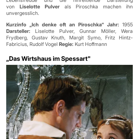
Lebensfreude und die hinreißende Darstellung
von
Liselotte Pulver
als Piroschka machen ihn
unvergesslich.
Kurzinfo „Ich denke oft an Piroschka“
Jahr:
1955
Darsteller:
Liselotte Pulver, Gunnar Möller, Wera
Frydberg, Gustav Knuth, Margit Symo, Fritz Hintz-
Fabricius, Rudolf Vogel
Regie:
Kurt Hoffmann
„Das Wirtshaus im Spessart"