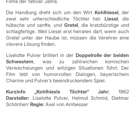
Filme der 1960er Jahre.
Die Handlung dreht sich um den Wirt
Kohlhiesel
, der
zwei sehr unterschiedliche Töchter hat:
Liesel
, die
hübsche und sanfte, und
Gretel
, die kratzbürstige und
schlagfertige. Weil Liesel erst heiraten darf, wenn auch
Gretel unter der Haube ist, müssen die Verehrer eine
clevere Lösung finden.
Liselotte Pulver brilliert in der
Doppelrolle der beiden
Schwestern
, was zu zahlreichen komischen
Verwechslungen und witzigen Situationen führt. Der
Film lebt von humorvollen Dialogen, bayerischem
Charme und Pulver’s beeindruckendem Spiel.
Kurzinfo „Kohlhiesls Töchter“
Jahr:
1962
Darsteller:
Liselotte Pulver, Helmut Schmid, Dietmar
Schönherr
Regie:
Axel von Ambesser