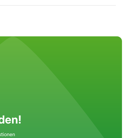
den!
ktionen