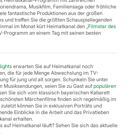
as Heimatkanal-Programm mit zahlreichen
storiendrama, Musikfilm, Familiensaga oder fröhliche
iele fantastische Produktionen aus der großen
s und treffen Sie die größten Schauspiellegenden
inmal im Monat kürt Heimatkanal den
„Filmstar des
TV-Programm an einem Tag mit seinen besten
lights
erwarten Sie auf Heimatkanal noch
n, die für jede Menge Abwechslung im TV-
ng für jung und alt sorgen. Schunkeln Sie unter
n Musiksendungen, seien Sie zu Gast auf
populären
sen Sie sich vom klassisch bayerischen Kabarett
 schönsten Märchenfilme finden sich regelmäßig im
uletzt können Sie in exklusiven Porträts und
nde Einblicke in die Arbeit und das Privatleben
kanal erhalten.
 auf Heimatkanal läuft? Sehen Sie sich das aktuelle
.