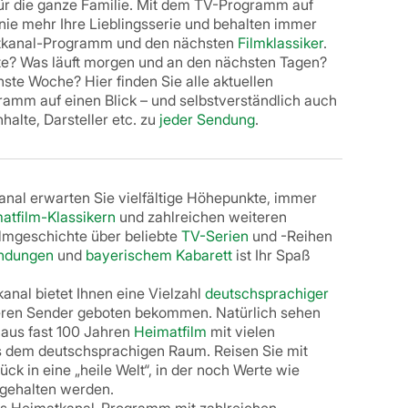
ür die ganze Familie. Mit dem TV-Programm auf
nie mehr Ihre Lieblingsserie und behalten immer
atkanal-Programm und den nächsten
Filmklassiker
.
te? Was läuft morgen und an den nächsten Tagen?
ste Woche? Hier finden Sie alle aktuellen
amm auf einen Blick – und selbstverständlich auch
halte, Darsteller etc. zu
jeder Sendung
.
al erwarten Sie vielfältige Höhepunkte, immer
atfilm-Klassikern
und zahlreichen weiteren
lmgeschichte über beliebte
TV-Serien
und -Reihen
ndungen
und
bayerischem Kabarett
ist Ihr Spaß
nal bietet Ihnen eine Vielzahl
deutschsprachiger
deren Sender geboten bekommen. Natürlich sehen
 aus fast 100 Jahren
Heimatfilm
mit vielen
 dem deutschsprachigen Raum. Reisen Sie mit
ück in eine „heile Welt“, in der noch Werte wie
hgehalten werden.