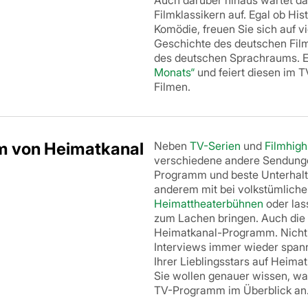
Auch darüber hinaus wartet d
Filmklassikern auf. Egal ob Hi
Komödie, freuen Sie sich auf v
Geschichte des deutschen Film
des deutschen Sprachraums. E
Monats“
und feiert diesen im 
Filmen.
m von Heimatkanal
Neben
TV-Serien
und
Filmhigh
verschiedene andere Sendunge
Programm und beste Unterhaltu
anderem mit bei volkstümliche
Heimattheaterbühnen
oder las
zum Lachen bringen. Auch die
Heimatkanal-Programm. Nicht z
Interviews immer wieder spanne
Ihrer Lieblingsstars auf Heimat
Sie wollen genauer wissen, was
TV-Programm im Überblick an