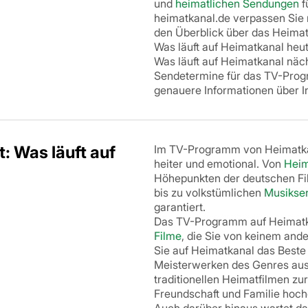
und
heimatlichen Sendungen
f
heimatkanal.de verpassen Sie 
den Überblick über das Heim
Was läuft auf Heimatkanal heu
Was läuft auf Heimatkanal näch
Sendetermine für das TV-Progr
genauere Informationen über In
 Was läuft auf
Im TV-Programm von Heimatkan
heiter und emotional. Von
Heim
Höhepunkten der deutschen Fi
bis zu volkstümlichen
Musikse
garantiert.
Das TV-Programm auf Heimatka
Filme
, die Sie von keinem an
Sie auf Heimatkanal das Beste
Meisterwerken des Genres aus
traditionellen Heimatfilmen zur
Freundschaft und Familie hoc