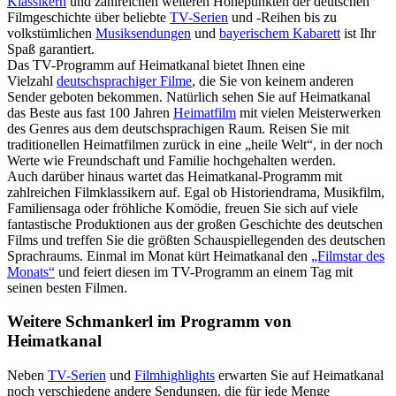
Klassikern
und zahlreichen weiteren Höhepunkten der deutschen
Filmgeschichte über beliebte
TV-Serien
und -Reihen bis zu
volkstümlichen
Musiksendungen
und
bayerischem Kabarett
ist Ihr
Spaß garantiert.
Das TV-Programm auf Heimatkanal bietet Ihnen eine
Vielzahl
deutschsprachiger Filme
, die Sie von keinem anderen
Sender geboten bekommen. Natürlich sehen Sie auf Heimatkanal
das Beste aus fast 100 Jahren
Heimatfilm
mit vielen Meisterwerken
des Genres aus dem deutschsprachigen Raum. Reisen Sie mit
traditionellen Heimatfilmen zurück in eine „heile Welt“, in der noch
Werte wie Freundschaft und Familie hochgehalten werden.
Auch darüber hinaus wartet das Heimatkanal-Programm mit
zahlreichen Filmklassikern auf. Egal ob Historiendrama, Musikfilm,
Familiensaga oder fröhliche Komödie, freuen Sie sich auf viele
fantastische Produktionen aus der großen Geschichte des deutschen
Films und treffen Sie die größten Schauspiellegenden des deutschen
Sprachraums. Einmal im Monat kürt Heimatkanal den
„Filmstar des
Monats“
und feiert diesen im TV-Programm an einem Tag mit
seinen besten Filmen.
Weitere Schmankerl im Programm von
Heimatkanal
Neben
TV-Serien
und
Filmhighlights
erwarten Sie auf Heimatkanal
noch verschiedene andere Sendungen, die für jede Menge