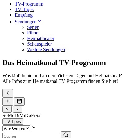
TV-Programm
TV-Tipps
Empfang
Sendungen
Serien
Filme
Heimattheater
Schauspieler
Weitere Sendungen
Das Heimatkanal TV-Programm
Was läuft heute und an den nächsten Tagen auf Heimatkanal?
Alle Infos zum Heimatkanal TV-Programm finden Sie hier!
So
Mo
Di
Mi
Do
Fr
Sa
TV-Tipps