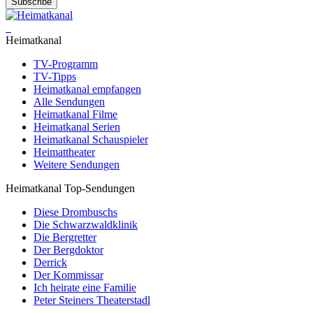
Subscribe
Heimatkanal
TV-Programm
TV-Tipps
Heimatkanal empfangen
Alle Sendungen
Heimatkanal Filme
Heimatkanal Serien
Heimatkanal Schauspieler
Heimattheater
Weitere Sendungen
Heimatkanal Top-Sendungen
Diese Drombuschs
Die Schwarzwaldklinik
Die Bergretter
Der Bergdoktor
Derrick
Der Kommissar
Ich heirate eine Familie
Peter Steiners Theaterstadl