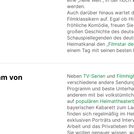
eine „heile Welt“, in der noc
werden.
Auch darüber hinaus wartet 
Filmklassikern auf. Egal ob H
fröhliche Komödie, freuen Sie
großen Geschichte des deutsc
Schauspiellegenden des deut
Heimatkanal den
„Filmstar d
einem Tag mit seinen besten 
mm von
Neben
TV-Serien
und
Filmhig
verschiedene andere Sendung
Programm und beste Unterhalt
anderem mit bei volkstümlich
auf
populären Heimattheater
bayerischen Kabarett zum La
finden sich regelmäßig im He
exklusiven Porträts und Inte
Arbeit und das Privatleben Ih
Sie wollen genauer wissen, w