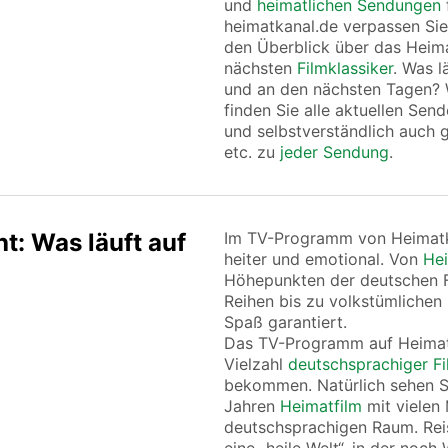
und
heimatlichen Sendungen
heimatkanal.de verpassen Sie
den Überblick über das Hei
nächsten
Filmklassiker
. Was l
und an den nächsten Tagen? 
finden Sie alle aktuellen Sen
und selbstverständlich auch g
etc. zu
jeder Sendung
.
: Was läuft auf
Im TV-Programm von Heimatka
heiter und emotional. Von
Hei
Höhepunkten der deutschen F
Reihen bis zu volkstümlichen
Spaß garantiert.
Das TV-Programm auf Heimatk
Vielzahl
deutschsprachiger F
bekommen. Natürlich sehen Si
Jahren
Heimatfilm
mit vielen
deutschsprachigen Raum. Reis