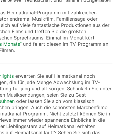
h Werte wie Freundschaft und Familie hochgehalten
das Heimatkanal-Programm mit zahlreichen
istoriendrama, Musikfilm, Familiensaga oder
 sich auf viele fantastische Produktionen aus der
hen Films und treffen Sie die größten
schen Sprachraums. Einmal im Monat kürt
es Monats“
und feiert diesen im TV-Programm an
Filmen.
hlights
erwarten Sie auf Heimatkanal noch
en, die für jede Menge Abwechslung im TV-
ung für jung und alt sorgen. Schunkeln Sie unter
en Musiksendungen, seien Sie zu Gast
bühnen
oder lassen Sie sich vom klassisch
chen bringen. Auch die schönsten Märchenfilme
imatkanal-Programm. Nicht zuletzt können Sie in
rviews immer wieder spannende Einblicke in die
rer Lieblingsstars auf Heimatkanal erhalten.
as auf Heimatkanal läuft? Sehen Sie sich das