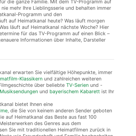
für die ganze Familie. Mit dem TV-Programm auf
 nie mehr Ihre Lieblingsserie und behalten immer
matkanal-Programm und den
äuft auf Heimatkanal heute? Was läuft morgen
Was läuft auf Heimatkanal nächste Woche? Hier
determine für das TV-Programm auf einen Blick –
enauere Informationen über Inhalte, Darsteller
nal erwarten Sie vielfältige Höhepunkte, immer
matfilm-Klassikern
und zahlreichen weiteren
ilmgeschichte über beliebte
TV-Serien
und -
Musiksendungen
und
bayerischem Kabarett
ist Ihr
anal bietet Ihnen eine
ilme
, die Sie von keinem anderen Sender geboten
e auf Heimatkanal das Beste aus fast 100
 Meisterwerken des Genres aus dem
en Sie mit traditionellen Heimatfilmen zurück in