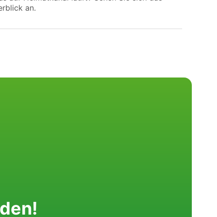
rblick an.
nden!